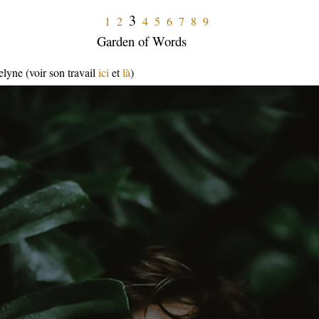
3
1
2
4
5
6
7
8
9
Garden of Words
elyne (voir son travail
ici
et
là
)