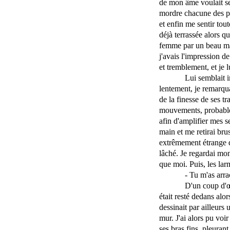
de mon âme voulait sent
mordre chacune des par
et enfin me sentir tout
déjà terrassée alors q
femme par un beau mâ
j'avais l'impression d
et tremblement, et je l
Lui semblait i
lentement, je remarquai
de la finesse de ses tr
mouvements, probablem
afin d'amplifier mes s
main et me retirai bru
extrêmement étrange da
lâché. Je regardai mon
que moi. Puis, les lar
- Tu m'as arra
D'un coup d'œi
était resté dedans alo
dessinait par ailleurs 
mur. J'ai alors pu vo
ses bras fins, pleurant 