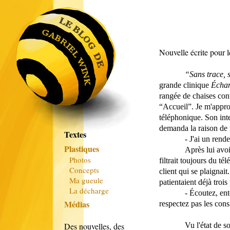
Nouvelle écrite pour
“Sans trace, 
grande clinique
Échan
rangée de chaises con
“Accueil”. Je m'approc
téléphonique. Son int
demanda la raison de
Textes
- J'ai un ren
Plastiques
Après lui avoi
Photos
filtrait toujours du té
Concepts
client qui se plaignai
Ma gueule
patientaient déjà troi
La décharge
- Écoutez, en
Médias
respectez pas les cons
Des nouvelles, des
Vu l'état de 