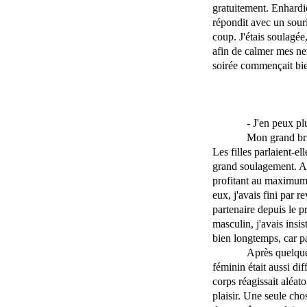
gratuitement. Enhardie,
répondit avec un souri
coup. J'étais soulagée
afin de calmer mes ner
soirée commençait bi
- J'en peux pl
Mon grand bru
Les filles parlaient-e
grand soulagement. Ap
profitant au maximum d
eux, j'avais fini par 
partenaire depuis le 
masculin, j'avais insis
bien longtemps, car p
Après quelque
féminin était aussi di
corps réagissait aléat
plaisir. Une seule cho